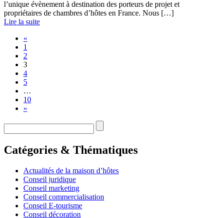
l’unique évènement à destination des porteurs de projet et
propriétaires de chambres d’hôtes en France. Nous […]
Lire la suite
«
1
2
3
4
5
…
10
»
Catégories & Thématiques
Actualités de la maison d’hôtes
Conseil juridique
Conseil marketing
Conseil commercialisation
Conseil E-tourisme
Conseil décoration