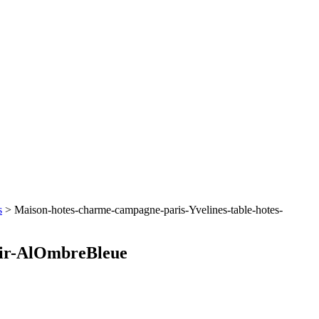
s
>
Maison-hotes-charme-campagne-paris-Yvelines-table-hotes-
isir-AlOmbreBleue