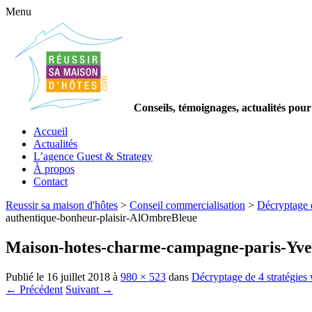
Menu
Conseils, témoignages, actualités pour
Accueil
Actualités
L’agence Guest & Strategy
À propos
Contact
Reussir sa maison d'hôtes
>
Conseil commercialisation
>
Décryptage d
authentique-bonheur-plaisir-AlOmbreBleue
Maison-hotes-charme-campagne-paris-Yvel
Publié le
16 juillet 2018
à
980 × 523
dans
Décryptage de 4 stratégies
← Précédent
Suivant →