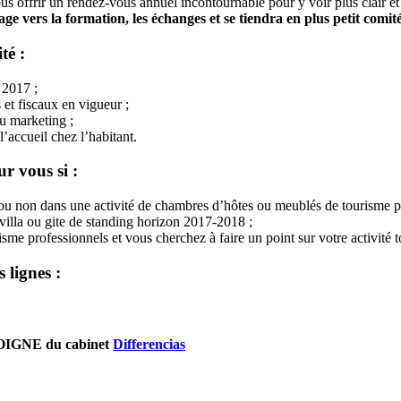
us offrir un rendez-vous annuel incontournable pour y voir plus clair e
ge vers la formation, les échanges et se tiendra en plus petit comit
té :
 2017 ;
 et fiscaux en vigueur ;
du marketing ;
’accueil chez l’habitant.
ur vous si :
 ou non dans une activité de chambres d’hôtes ou meublés de tourisme p
villa ou gite de standing horizon 2017-2018 ;
e professionnels et vous cherchez à faire un point sur votre activité t
 lignes :
IGNE du cabinet
Differencias