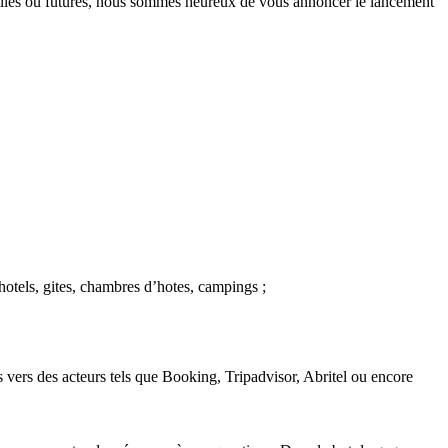
uelles ou futures, nous sommes heureux de vous annoncer le lancement
 hotels, gites, chambres d’hotes, campings ;
 vers des acteurs tels que Booking, Tripadvisor, Abritel ou encore