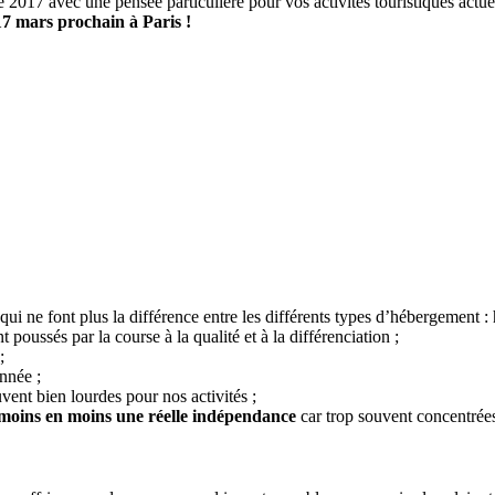
 2017 avec une pensée particulière pour vos activités touristiques act
 17 mars prochain à Paris !
qui ne font plus la différence entre les différents types d’hébergement :
 poussés par la course à la qualité et à la différenciation ;
;
nnée ;
vent bien lourdes pour nos activités ;
 moins en moins une réelle indépendance
car trop souvent concentrées