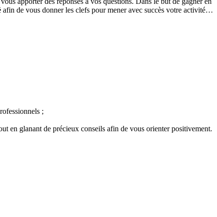
t vous apporter des réponses à vos questions. Dans le but de gagner en
é
afin de vous donner les clefs pour mener avec succès votre activité…
rofessionnels ;
out en glanant de précieux conseils afin de vous orienter positivement.