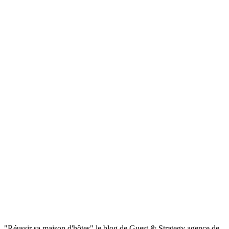
"Réussir sa maison d'hôtes" le blog de Guest & Strategy agence de