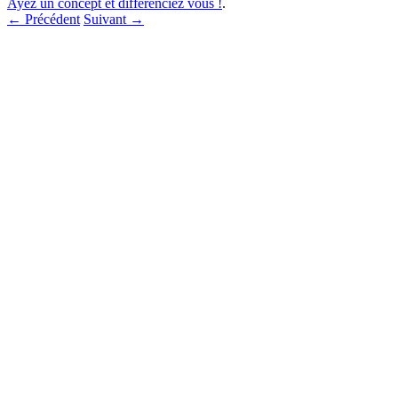
Ayez un concept et différenciez vous !
.
← Précédent
Suivant →