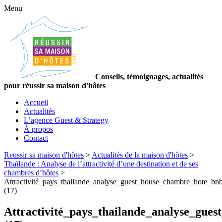
Menu
Conseils, témoignages, actualités
pour réussir sa maison d'hôtes
Accueil
Actualités
L’agence Guest & Strategy
À propos
Contact
Reussir sa maison d'hôtes
>
Actualités de la maison d'hôtes
>
Thaïlande : Analyse de l’attractivité d’une destination et de ses
chambres d’hôtes
>
Attractivité_pays_thailande_analyse_guest_house_chambre_hote_bnb
(17)
Attractivité_pays_thailande_analyse_gue