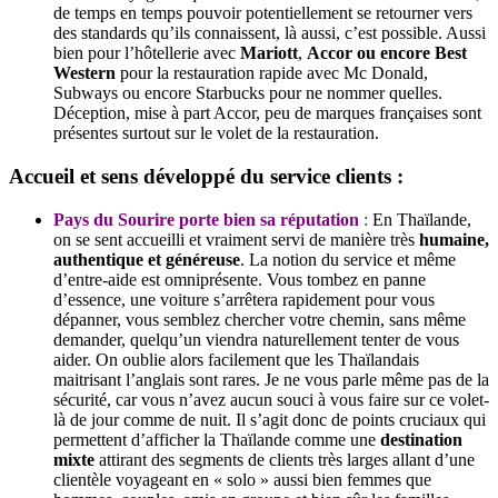
de temps en temps pouvoir potentiellement se retourner vers
des standards qu’ils connaissent, là aussi, c’est possible. Aussi
bien pour l’hôtellerie avec
Mariott
,
Accor ou encore Best
Western
pour la restauration rapide avec Mc Donald,
Subways ou encore Starbucks pour ne nommer quelles.
Déception, mise à part Accor, peu de marques françaises sont
présentes surtout sur le volet de la restauration.
Accueil et sens développé du service clients :
Pays du Sourire porte bien sa réputation
:
En Thaïlande,
on se sent accueilli et vraiment servi de manière très
humaine,
authentique et généreuse
. La notion du service et même
d’entre-aide est omniprésente. Vous tombez en panne
d’essence, une voiture s’arrêtera rapidement pour vous
dépanner, vous semblez chercher votre chemin, sans même
demander, quelqu’un viendra naturellement tenter de vous
aider. On oublie alors facilement que les Thaïlandais
maitrisant l’anglais sont rares. Je ne vous parle même pas de la
sécurité, car vous n’avez aucun souci à vous faire sur ce volet-
là de jour comme de nuit. Il s’agit donc de points cruciaux qui
permettent d’afficher la Thaïlande comme une
destination
mixte
attirant des segments de clients très larges allant d’une
clientèle voyageant en « solo » aussi bien femmes que