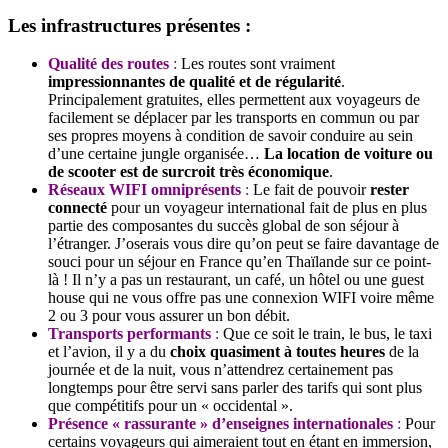
Les infrastructures présentes :
Qualité des routes
:
Les routes sont vraiment
impressionnantes de qualité et de régularité
.
Principalement gratuites, elles permettent aux voyageurs de
facilement se déplacer par les transports en commun ou par
ses propres moyens à condition de savoir conduire au sein
d’une certaine jungle organisée…
La location de voiture ou
de scooter est de surcroit très économique
.
Réseaux WIFI omniprésents
:
Le fait de pouvoir
rester
connecté
pour un voyageur international fait de plus en plus
partie des composantes du succès global de son séjour à
l’étranger. J’oserais vous dire qu’on peut se faire davantage de
souci pour un séjour en France qu’en Thaïlande sur ce point-
là ! Il n’y a pas un restaurant, un café, un hôtel ou une guest
house qui ne vous offre pas une connexion WIFI voire même
2 ou 3 pour vous assurer un bon débit.
Transports performants
:
Que ce soit le train, le bus, le taxi
et l’avion, il y a du
choix quasiment à toutes heures
de la
journée et de la nuit, vous n’attendrez certainement pas
longtemps pour être servi sans parler des tarifs qui sont plus
que compétitifs pour un « occidental ».
Présence « rassurante » d’enseignes internationales
:
Pour
certains voyageurs qui aimeraient tout en étant en immersion,