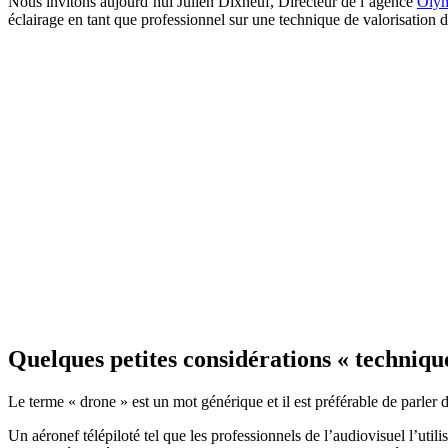
Nous invitons aujourd’hui Julien Dixneuf, Directeur de l’agence
Oly
éclairage en tant que professionnel sur une technique de valorisation
Quelques petites considérations « technique
Le terme « drone » est un mot générique et il est préférable de parler d
Un aéronef télépiloté tel que les professionnels de l’audiovisuel l’uti