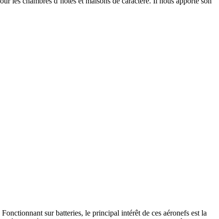
 pour les chambres d’hôtes et maisons de caractère. Il nous apporte son
. Fonctionnant sur batteries, le principal intérêt de ces aéronefs est la