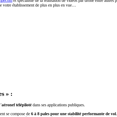
mpecom
et spécialiste de la réalisation de vidéos par drone entre autres
 de votre établissement de plus en plus en vue…
s » :
’
aéronef télépiloté
dans ses applications publiques.
lisent se compose de
6 à 8 pales pour une stabilité performante de vol