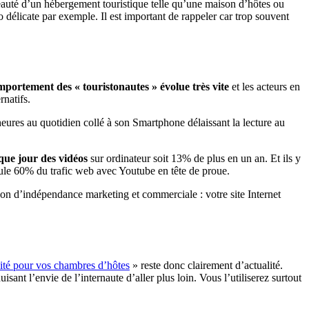
a beauté d’un hébergement touristique telle qu’une maison d’hôtes ou
o délicate par exemple. Il est important de rappeler car trop souvent
mportement des « touristonautes » évolue très vite
et les acteurs en
natifs.
 heures au quotidien collé à son Smartphone délaissant la lecture au
que jour des vidéos
sur ordinateur soit 13% de plus en un an. Et ils y
eule 60% du trafic web avec Youtube en tête de proue.
pçon d’indépendance marketing et commerciale : votre site Internet
lité pour vos chambres d’hôtes
» reste donc clairement d’actualité.
ant l’envie de l’internaute d’aller plus loin. Vous l’utiliserez surtout