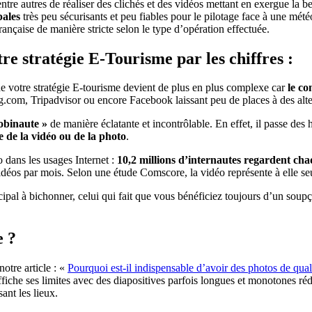
n entre autres de réaliser des clichés et des vidéos mettant en exergue l
pales
très peu sécurisants et peu fiables pour le pilotage face à une mété
 française de manière stricte selon le type d’opération effectuée.
re stratégie E-Tourisme par les chiffres :
de votre stratégie E-tourisme devient de plus en plus complexe car
le co
.com, Tripadvisor ou encore Facebook laissant peu de places à des alter
mobinaute »
de manière éclatante et incontrôlable. En effet, il passe des
e de la vidéo ou de la photo
.
 dans les usages Internet :
10,2 millions d’internautes regardent cha
idéos par mois. Selon une étude Comscore, la vidéo représente à elle s
incipal à bichonner, celui qui fait que vous bénéficiez toujours d’un sou
e ?
otre article : «
Pourquoi est-il indispensable d’avoir des photos de qua
che ses limites avec des diapositives parfois longues et monotones réduis
sant les lieux.