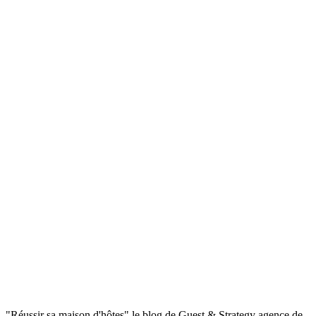
"Réussir sa maison d'hôtes" le blog de Guest & Strategy agence de