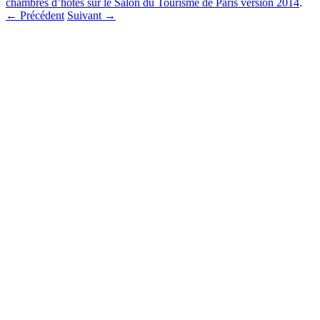
chambres d’hôtes sur le Salon du Tourisme de Paris version 2014
.
← Précédent
Suivant →