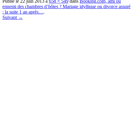
Publié le
22 juin 2013
à
658 × 549
dans
Booking.com, ami ou
ennemi des chambres d’hôtes ? Mariage idyllique ou divorce assuré
: la suite 1 an après…
.
Suivant →