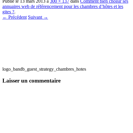
Publié le
13 mars 2013
à
300 × 137
dans
Comment bien choisir ses
annuaires web de référencement pour les chambres d’hôtes et les
gites ?
.
← Précédent
Suivant →
logo_bandb_guest_strategy_chambres_hotes
Laisser un commentaire