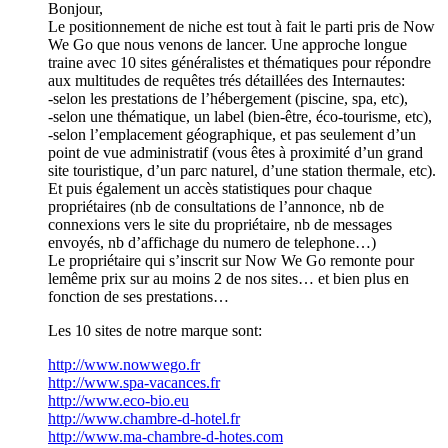
Bonjour,
Le positionnement de niche est tout à fait le parti pris de Now
We Go que nous venons de lancer. Une approche longue
traine avec 10 sites généralistes et thématiques pour répondre
aux multitudes de requêtes trés détaillées des Internautes:
-selon les prestations de l’hébergement (piscine, spa, etc),
-selon une thématique, un label (bien-être, éco-tourisme, etc),
-selon l’emplacement géographique, et pas seulement d’un
point de vue administratif (vous êtes à proximité d’un grand
site touristique, d’un parc naturel, d’une station thermale, etc).
Et puis également un accès statistiques pour chaque
propriétaires (nb de consultations de l’annonce, nb de
connexions vers le site du propriétaire, nb de messages
envoyés, nb d’affichage du numero de telephone…)
Le propriétaire qui s’inscrit sur Now We Go remonte pour
lemême prix sur au moins 2 de nos sites… et bien plus en
fonction de ses prestations…
Les 10 sites de notre marque sont:
http://www.nowwego.fr
http://www.spa-vacances.fr
http://www.eco-bio.eu
http://www.chambre-d-hotel.fr
http://www.ma-chambre-d-hotes.com