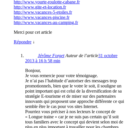
http://www.yourte-roulotte-cabane.fr
http://www.gite-et-location.fr
http://www.vacances-5-etoiles.fr
http://www.vacances-piscine.fr
http://www.vacances-au-camping.fr
Merci pour cet article
Répondre
↓
Jérôme Forget
Auteur de l’article
31 octobre
2013 à 16 h 58 min
Bonjour,
Je vous remercie pour votre témoignage.
Je n’ai pas l’habitude d’autoriser des messages trop
promotionnels, bien que le votre le soit, il souligne un
point important qui est celui de la diversification de sa
stratégie E-tourisme et de miser sur des partenaires
innovants qui proposent une approche différente ce qui
semble être le cas pour vos sites Internet.
Pourriez vous préciser à nos lecteurs le concept de
« Longue traine » car je ne suis pas certain qu’il soit
tous familiers avec le concept qui devient selon moi de
plus en plus important à travailler pour les chambres