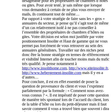
désagréable pour les propriétaires de chambres d’hôtes
ou gites. Pour avoir testé, je sais même que lorsque
vous demandez à certain de ne plus vous envoyer de
mails, ils continuent tout de même…
Par rapport à votre stratégie de faire sans les « gros »
annuaires du secteur, je pense qu’il s’agit tout de même
d’un cas relativement isolé à ne pas conseiller à
l’ensemble des propriétaires de chambres d’hôtes ou
gites. Votre décision est selon moi justifiée par votre
positionnement Insolite et Haut de gamme qui ne vous
permet pas forcément de vous retrouver au sein des
annuaires généralistes. Travailler sur des niches peut
donc être la bonne stratégie en termes de référencement
et visibilité Internet afin de toucher moins mais du trafic
très qualifié. Je pense notamment à
http://www.insolithome.com
,
http://www.giteinsolite.fr
,
http://www.hebergement-insolite.com
mais il y en a
d’autres…
Pour conclure, il est en effet essentiel de poser la
question de provenance du client et vous l’exprimez
parfaitement par la formule : « Comment nous avez-
vous connus ? ». Il est impératif de poser cette question
de manière très spontané lors de l’accueil du client, lors
de la table d’hôte ou lors du petit-déjeuner mais il faut
savoir comment il vous a trouvé bien que souvent i dira