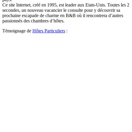
Ce site Internet, créé en 1995, est leader aux Etats-Unis. Toutes les 2
secondes, un nouveau vacancier le consulte pour y découvrir sa
prochaine escapade de charme en B&B où il rencontrera d’autres
passionnés des chambres d’hôtes.
Témoignage de
Hôtes Particuliers
:
e
e
e
e
e