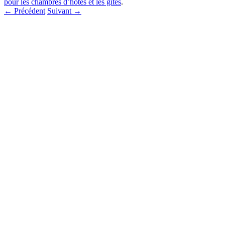
pour les chambres d’hôtes et les gites
.
← Précédent
Suivant →