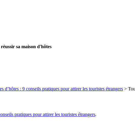
 réussir sa maison d'hôtes
 d’hôtes : 9 conseils pratiques pour attirer les touristes étrangers
>
Tou
nseils pratiques pour attirer les touristes étrangers
.