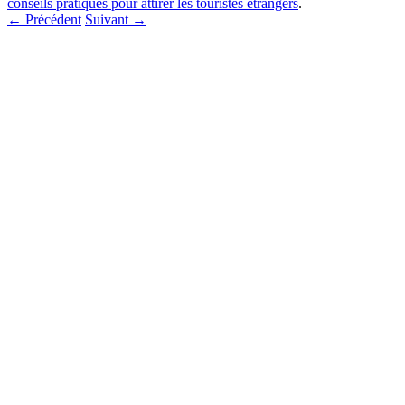
conseils pratiques pour attirer les touristes étrangers
.
← Précédent
Suivant →