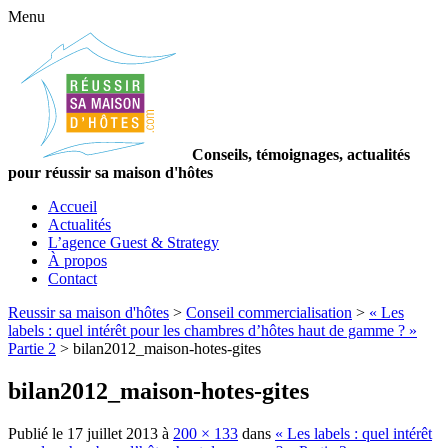
Menu
Conseils, témoignages, actualités
pour réussir sa maison d'hôtes
Accueil
Actualités
L’agence Guest & Strategy
À propos
Contact
Reussir sa maison d'hôtes
>
Conseil commercialisation
>
« Les
labels : quel intérêt pour les chambres d’hôtes haut de gamme ? »
Partie 2
>
bilan2012_maison-hotes-gites
bilan2012_maison-hotes-gites
Publié le
17 juillet 2013
à
200 × 133
dans
« Les labels : quel intérêt