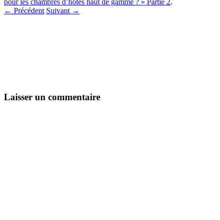
pour les chambres d’hôtes haut de gamme ? » Partie 2
.
← Précédent
Suivant →
Laisser un commentaire