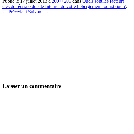
Publié le
17 juillet 2013
à
200 × 205
dans
Quels sont les facteurs
clés de réussite du site Internet de votre hébergement touristique ?
.
← Précédent
Suivant →
Laisser un commentaire