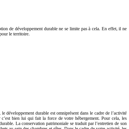
on de développement durable ne se limite pas à cela. En effet, il ne
ur le territoire.
 le développement durable est omniprésent dans le cadre de l’activité
r c’est bien lui qui fait la force de votre hébergement. Pour cela, les
rable. La conservation patrimoniale se traduit par l’entretien de son
hets au sein des chambres et gîtes. Dans le cadre de votre activité, les