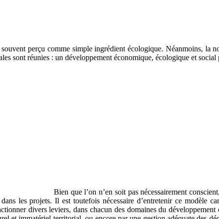
 souvent perçu comme simple ingrédient écologique. Néanmoins, la noti
les sont réunies : un développement économique, écologique et social po
Bien que l’on n’en soit pas nécessairement conscient,
 dans les projets. Il est toutefois nécessaire d’entretenir ce modèle ca
ctionner divers leviers, dans chacun des domaines du développement du
urel et immatériel territorial, ou encore par une gestion adéquate des déc