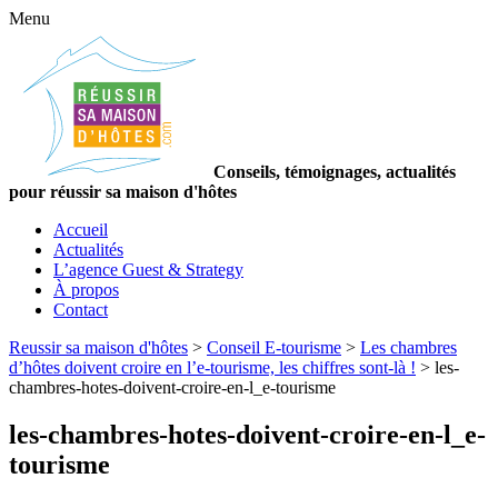
Menu
Conseils, témoignages, actualités
pour réussir sa maison d'hôtes
Accueil
Actualités
L’agence Guest & Strategy
À propos
Contact
Reussir sa maison d'hôtes
>
Conseil E-tourisme
>
Les chambres
d’hôtes doivent croire en l’e-tourisme, les chiffres sont-là !
>
les-
chambres-hotes-doivent-croire-en-l_e-tourisme
les-chambres-hotes-doivent-croire-en-l_e-
tourisme